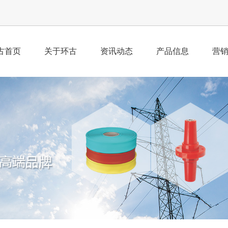
古首页
关于环古
资讯动态
产品信息
营
公司简介
公司新闻
产品总汇
业
荣誉资质
行业动态
经
企业理念
工
组织架构
董事寄语