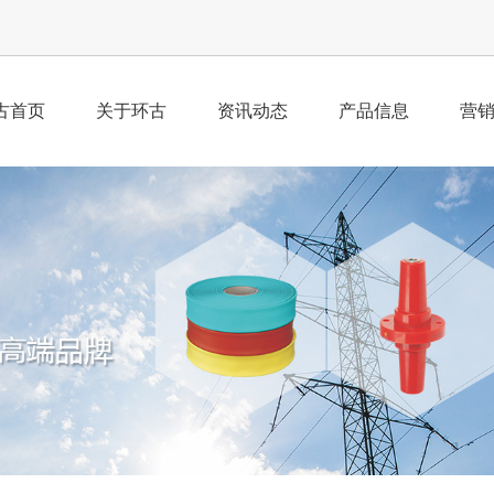
古首页
关于环古
资讯动态
产品信息
营
公司简介
公司新闻
产品总汇
业
荣誉资质
行业动态
经
企业理念
工
组织架构
董事寄语