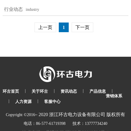
行业动态
industry
上一页
1
下一页
|
|
|
|
环古首页
关于环古
资讯动态
产品信息
营销体系
|
|
人力资源
客服中心
2020
浙江环古电力设备有限公司
版权所有
Copyright ©2016~
电话：86-577-61719398 技术：13777734240